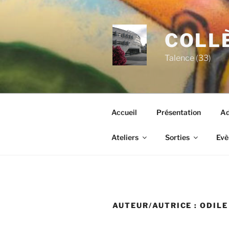
Aller
au
contenu
COLLÈ
principal
Talence (33)
Accueil
Présentation
Ad
Ateliers
Sorties
Evè
AUTEUR/AUTRICE :
ODILE