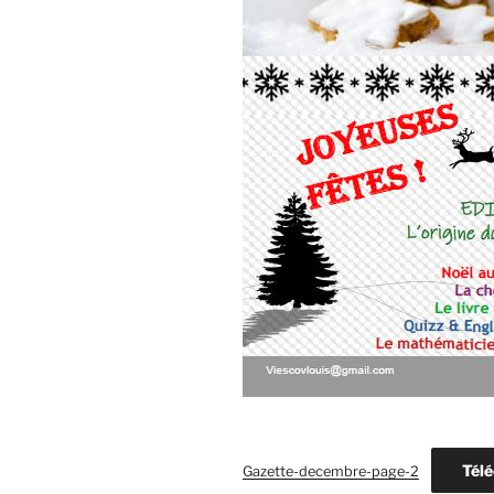
Télé
Gazette-decembre-page-2