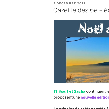
PUBLIÉ
7 DÉCEMBRE 2021
LE
Gazette des 6e – é
Thibaut
et Sacha
continuent l
proposent une
nouvelle édition
Le principe de cette gazette ?