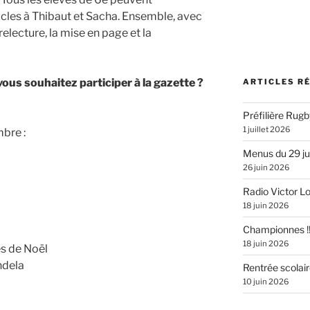
cles à Thibaut et Sacha. Ensemble, avec
 relecture, la mise en page et la
vous souhaitez participer à la gazette ?
ARTICLES R
Préfilière Rugb
1 juillet 2026
bre :
Menus du 29 juin
26 juin 2026
Radio Victor Lou
18 juin 2026
Championnes !
18 juin 2026
es de Noël
ndela
Rentrée scolai
10 juin 2026