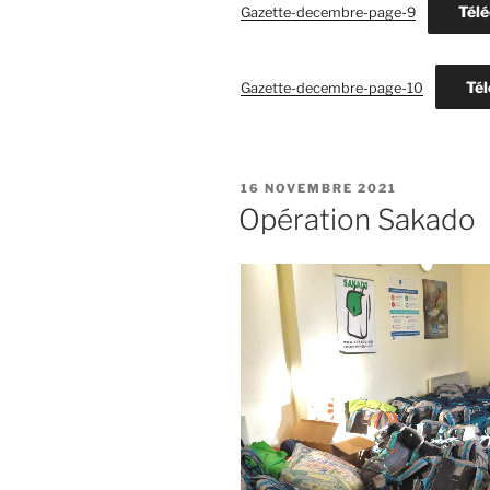
Télé
Gazette-decembre-page-9
Tél
Gazette-decembre-page-10
PUBLIÉ
16 NOVEMBRE 2021
LE
Opération Sakado