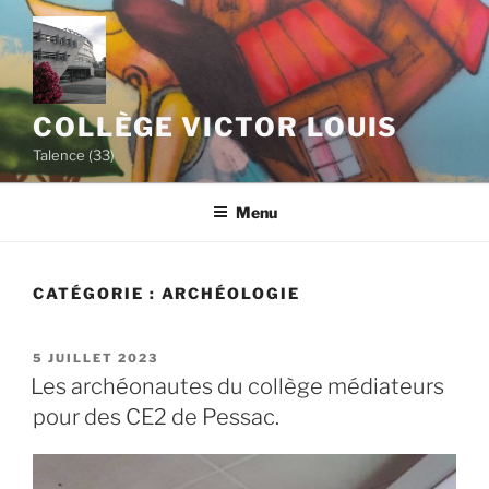
Aller
au
contenu
principal
COLLÈGE VICTOR LOUIS
Talence (33)
Menu
CATÉGORIE :
ARCHÉOLOGIE
PUBLIÉ
5 JUILLET 2023
LE
Les archéonautes du collège médiateurs
pour des CE2 de Pessac.