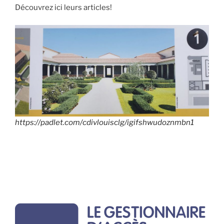
Découvrez ici leurs articles!
https://padlet.com/cdivlouisclg/igifshwudoznmbn1