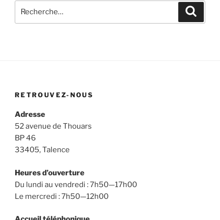
Recherche
Recher
pour
:
RETROUVEZ-NOUS
Adresse
52 avenue de Thouars
BP 46
33405, Talence
Heures d’ouverture
Du lundi au vendredi : 7h50—17h00
Le mercredi : 7h50—12h00
Accueil téléphonique