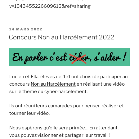
v=1043455226609616&ref=sharing
PUBLIÉ
14 MARS 2022
LE
Concours Non au Harcèlement 2022
Lucien et Ella, élèves de 4e1 ont choisi de participer au
concours
Non au Harcèlement
en réalisant une vidéo
sur le thème du cyber-harcèlement.
Ils ont réuni leurs camarades pour penser, réaliser et
tourner leur vidéo.
Nous espérons qu’elle sera primée… En attendant,
vous pouvez
visionner
et partager leur travail !