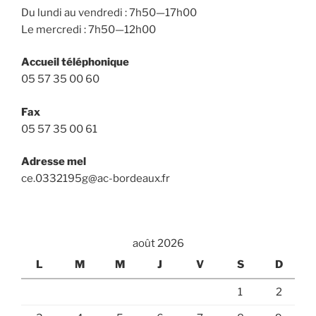
Du lundi au vendredi : 7h50—17h00
Le mercredi : 7h50—12h00
Accueil téléphonique
05 57 35 00 60
Fax
05 57 35 00 61
Adresse mel
ce.0332195g@ac-bordeaux.fr
août 2026
L
M
M
J
V
S
D
1
2