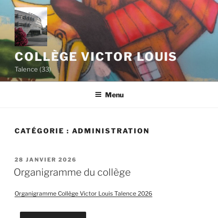
Aller
au
contenu
principal
COLLÈGE VICTOR LOUIS
Talence (33)
Menu
CATÉGORIE :
ADMINISTRATION
PUBLIÉ
28 JANVIER 2026
LE
Organigramme du collège
Organigramme Collège Victor Louis Talence 2026