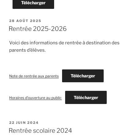
Télécharger
PUBLIÉ
28 AOÛT 2025
LE
Rentrée 2025-2026
Voici des informations de rentrée à destination des
parents d’élèves.
Télécharger
Note de rentrée aux parents
Télécharger
Horaires d’ouverture au public
PUBLIÉ
22 JUIN 2024
LE
Rentrée scolaire 2024