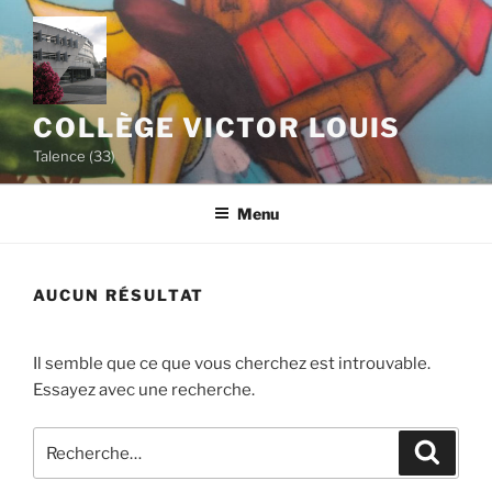
Aller
au
contenu
principal
COLLÈGE VICTOR LOUIS
Talence (33)
Menu
AUCUN RÉSULTAT
Il semble que ce que vous cherchez est introuvable.
Essayez avec une recherche.
Recherche
Recher
pour