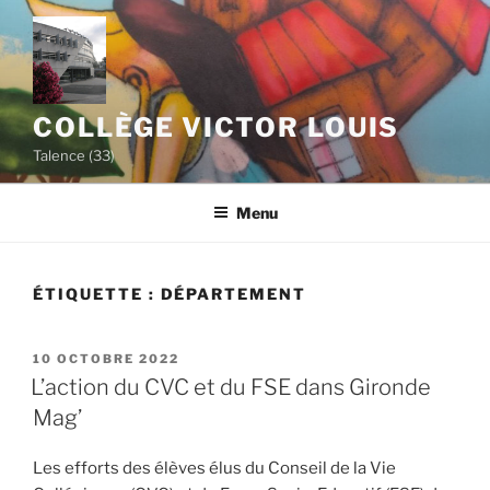
Aller
au
contenu
principal
COLLÈGE VICTOR LOUIS
Talence (33)
Menu
ÉTIQUETTE :
DÉPARTEMENT
PUBLIÉ
10 OCTOBRE 2022
LE
L’action du CVC et du FSE dans Gironde
Mag’
Les efforts des élèves élus du Conseil de la Vie