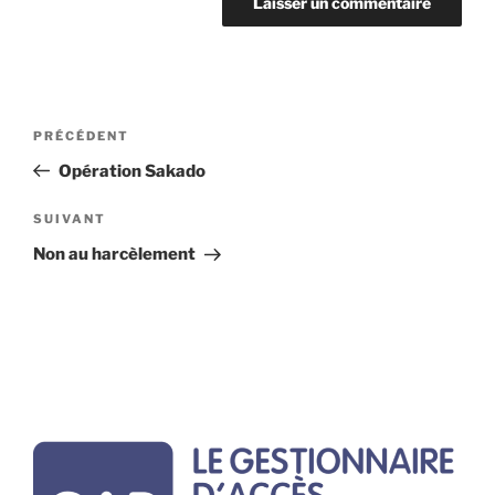
Navigation
Article
PRÉCÉDENT
de
précédent
Opération Sakado
l’article
Article
SUIVANT
suivant
Non au harcèlement