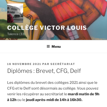
Aller
au
contenu
principal
COLLÈGE VICTOR LOUIS
Talence (33)
Menu
PUBLIÉ
18 NOVEMBRE 2021
PAR
SECRÉTARIAT
LE
Diplômes : Brevet, CFG, Delf
Les diplômes du brevet des collèges 2021 ainsi que le
CFG et le Delf sont désormais au collège. Vous pouvez
venir les récupérer au secrétariat le
mardi matin de 9h
à 12h
ou le
jeudi après-midi de 14h à 16h30.