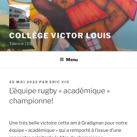
Aller
au
contenu
principal
COLLÈGE VICTOR LOUIS
Talence (33)
Menu
PUBLIÉ
25 MAI 2022
PAR
ERIC VIO
LE
L’équipe rugby « académique »
championne!
Une très belle victoire cette am à Gradignan pour notre
équipe « académique » qui a remporté à l’issue d’une