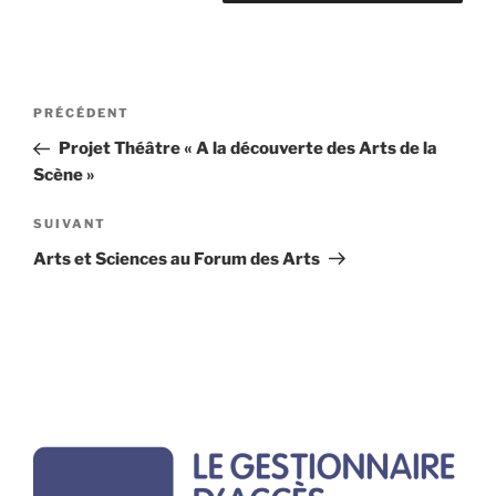
Navigation
Article
PRÉCÉDENT
de
précédent
Projet Théâtre « A la découverte des Arts de la
l’article
Scène »
Article
SUIVANT
suivant
Arts et Sciences au Forum des Arts