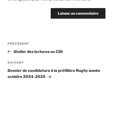
Navigation
Article
PRÉCÉDENT
de
précédent
Atelier des lectures au CDI
l’article
Article
SUIVANT
suivant
Dossier de candidature à la préfilière Rugby année
scolaire 2024-2025