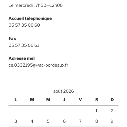
Le mercredi : 7h50—12h00
Accueil téléphonique
05 57 35 00 60
Fax
05 57 35 00 61
Adresse mel
ce.0332195g@ac-bordeaux.fr
août 2026
L
M
M
J
V
S
D
1
2
3
4
5
6
7
8
9