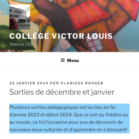
Aller
au
contenu
principal
COLLÈGE VICTOR LOUIS
Talence (33)
Menu
PUBLIÉ
22 JANVIER 2024
PAR
CLARISSE ROUGER
LE
Sorties de décembre et janvier
Plusieurs sorties pédagogiques ont eu lieu en fin
d’année 2023 et début 2024. Que ce soit au théâtre ou
au musée, ce fut l’occasion pour eux de découvrir de
nouveaux lieux culturels et d’apprendre en s’amusant!