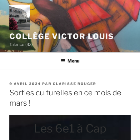
Aller
au
contenu
principal
COLLÈGE VICTOR LOUIS
Talence (33)
Menu
PUBLIÉ
9 AVRIL 2024
PAR
CLARISSE ROUGER
LE
Sorties culturelles en ce mois de
mars !
Les 6e1 à Cap