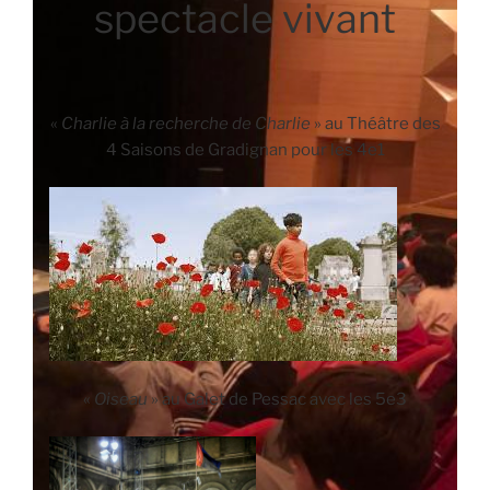
spectacle vivant
«
Charlie à la recherche de Charlie
» au Théâtre des
4 Saisons de Gradignan pour les 4e1
«
Oiseau
» au Galet de Pessac avec les 5e3