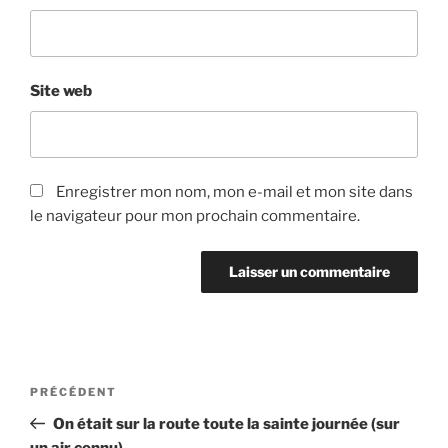
Site web
Enregistrer mon nom, mon e-mail et mon site dans
le navigateur pour mon prochain commentaire.
Navigation
Article
PRÉCÉDENT
de
précédent
On était sur la route toute la sainte journée (sur
l’article
un air connu)