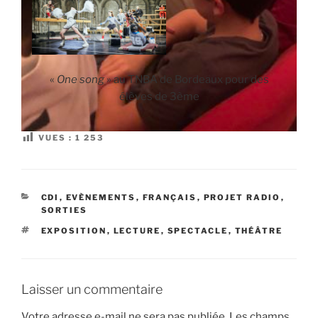
«
One song
» au TNBA de Bordeaux pour des
élèves de 3ème
VUES :
1 253
CATÉGORIES
CDI
,
EVÈNEMENTS
,
FRANÇAIS
,
PROJET RADIO
,
SORTIES
ÉTIQUETTES
EXPOSITION
,
LECTURE
,
SPECTACLE
,
THÉÂTRE
Laisser un commentaire
Votre adresse e-mail ne sera pas publiée.
Les champs