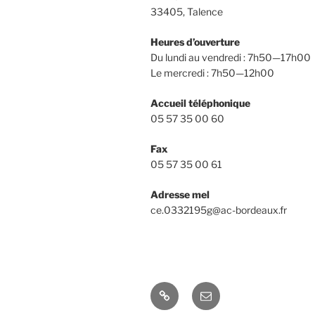
33405, Talence
Heures d’ouverture
Du lundi au vendredi : 7h50—17h00
Le mercredi : 7h50—12h00
Accueil téléphonique
05 57 35 00 60
Fax
05 57 35 00 61
Adresse mel
ce.0332195g@ac-bordeaux.fr
Pronote
E-
mail