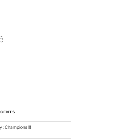
é
ÉCENTS
y : Champions !!!