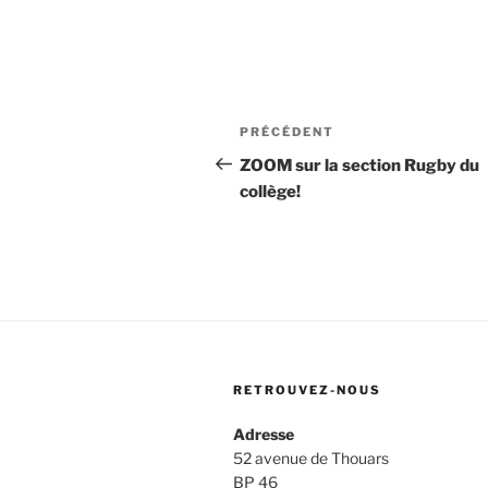
Navigation
Article
PRÉCÉDENT
de
précédent
ZOOM sur la section Rugby du
collège!
l’article
RETROUVEZ-NOUS
Adresse
52 avenue de Thouars
BP 46