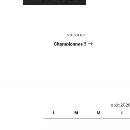
SUIVANT
Article
suivant
Championnes !!
août 202
L
M
M
J