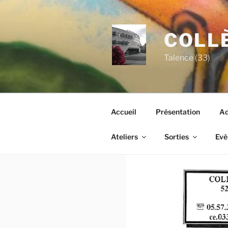
Aller
au
contenu
COLLÈ
principal
Talence (33)
Accueil
Présentation
Ad
Ateliers
Sorties
Evè