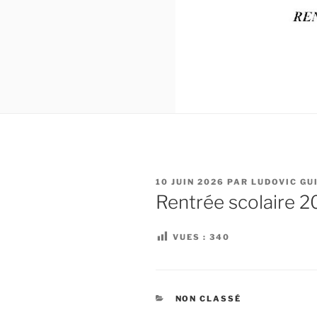
PUBLIÉ
10 JUIN 2026
PAR
LUDOVIC GU
LE
Rentrée scolaire 
VUES :
340
CATÉGORIES
NON CLASSÉ